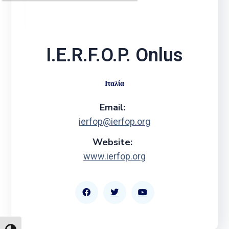
I.E.R.F.O.P. Onlus
Ιταλία
Email:
ierfop@ierfop.org
Website:
www.ierfop.org