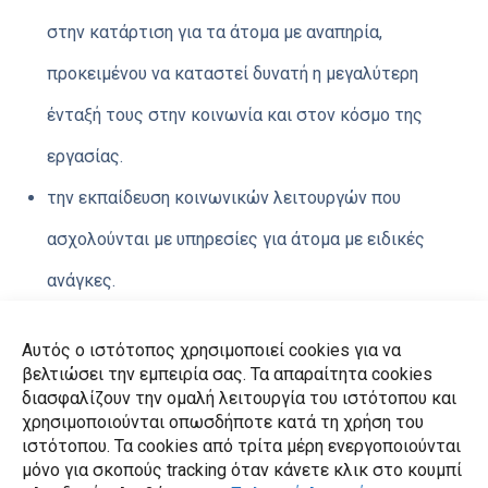
στην κατάρτιση για τα άτομα με αναπηρία,
προκειμένου να καταστεί δυνατή η μεγαλύτερη
ένταξή τους στην κοινωνία και στον κόσμο της
εργασίας.
την εκπαίδευση κοινωνικών λειτουργών που
ασχολούνται με υπηρεσίες για άτομα με ειδικές
ανάγκες.
την ικανοποίηση των συμμετεχόντων σε μαθήματα
Αυτός ο ιστότοπος χρησιμοποιεί cookies για να
κατάρτισης με στόχο τη σταδιακή βελτίωση των
βελτιώσει την εμπειρία σας. Τα απαραίτητα cookies
διασφαλίζουν την ομαλή λειτουργία του ιστότοπου και
προσφερόμενων υπηρεσιών.
χρησιμοποιούνται οπωσδήποτε κατά τη χρήση του
ιστότοπου. Τα cookies από τρίτα μέρη ενεργοποιούνται
Κοινό στοιχείο αυτών των στόχων είναι η συνεχής και
μόνο για σκοπούς tracking όταν κάνετε κλικ στο κουμπί