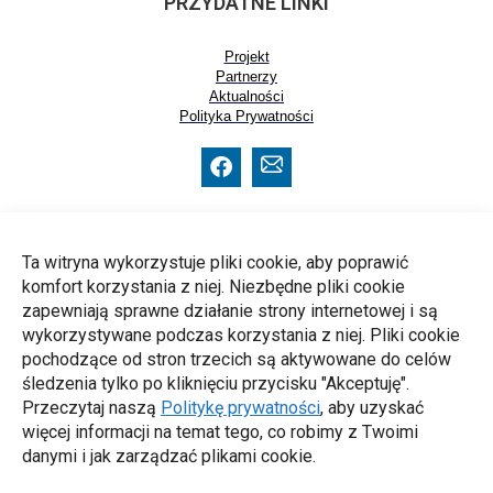
PRZYDATNE LINKI
Projekt
Partnerzy
Aktualności
Polityka Prywatności
Ta witryna wykorzystuje pliki cookie, aby poprawić
komfort korzystania z niej. Niezbędne pliki cookie
zapewniają sprawne działanie strony internetowej i są
wykorzystywane podczas korzystania z niej. Pliki cookie
pochodzące od stron trzecich są aktywowane do celów
Sfinansowane ze środków UE. Wyrażone poglądy i
śledzenia tylko po kliknięciu przycisku "Akceptuję".
opinie są jedynie opiniami autora lub autorów i
niekoniecznie odzwierciedlają poglądy i opinie Unii
Przeczytaj naszą
Politykę prywatności
, aby uzyskać
Europejskiej lub Europejskiej Agencji Wykonawczej ds.
więcej informacji na temat tego, co robimy z Twoimi
Edukacji i Kultury (EACEA). Unia Europejska ani EACEA
danymi i jak zarządzać plikami cookie.
nie ponoszą za nie odpowiedzialności.