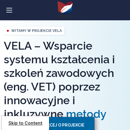
WITAMY W PROJEKCIE VELA
fiber_manual_record
VELA – Wsparcie
systemu kształcenia i
szkoleń zawodowych
(eng. VET) poprzez
innowacyjne i
inkluzywne
metody
Skip to Content
nauczania.
DOWIEDZ SIĘ WIĘCEJ O PROJEKCIE