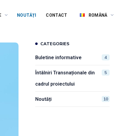
E
NOUTĂȚI
CONTACT
ROMÂNĂ
CATEGORIES
Buletine informative
4
Întâlniri Transnaționale din
5
cadrul proiectului
Noutăți
10