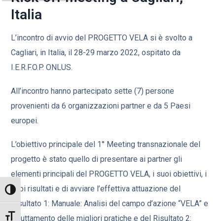
Italia
L’incontro di avvio del PROGETTO VELA si è svolto a
Cagliari, in Italia, il 28-29 marzo 2022, ospitato da
I.E.R.F.O.P. ONLUS.
All’incontro hanno partecipato sette (7) persone
provenienti da 6 organizzazioni partner e da 5 Paesi
europei.
L’obiettivo principale del 1° Meeting transnazionale del
progetto è stato quello di presentare ai partner gli
elementi principali del PROGETTO VELA, i suoi obiettivi, i
suoi risultati e di avviare l’effettiva attuazione del
ATTIVA/DISATTIVA ALTO CONTRASTO
Risultato 1: Manuale: Analisi del campo d’azione “VELA” e
ATTIVA/DISATTIVA DIMENSIONE TESTO
sfruttamento delle migliori pratiche e del Risultato 2: