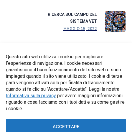
RICERCA SUL CAMPO DEL
SISTEMA VET
MAGGIO 15, 2022
CATEGORIES
Questo sito web utilizza i cookie per migliorare
l’esperienza di navigazione. I cookie necessari
Meeting di Progetto transnazionali
6
garantiscono il buon funzionamento del sito web e sono
impiegati quando il sito viene utilizzato. I cookie di terze
Newsletter
4
parti vengono attivati solo per finalità di tracciamento
quando si fa clic su "Accettare/Accetta". Leggi la nostra
Notizie
10
Informativa sulla privacy
per avere maggiori informazioni
riguardo a cosa facciamo con i tuoi dati e su come gestire
i cookie.
Uncategorized
1
ACCETTARE