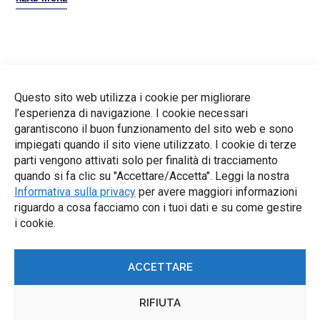
CATEGORIES
Questo sito web utilizza i cookie per migliorare
Meeting di Progetto transnazionali
6
l’esperienza di navigazione. I cookie necessari
garantiscono il buon funzionamento del sito web e sono
Newsletter
4
impiegati quando il sito viene utilizzato. I cookie di terze
parti vengono attivati solo per finalità di tracciamento
quando si fa clic su "Accettare/Accetta". Leggi la nostra
Notizie
10
Informativa sulla privacy
per avere maggiori informazioni
riguardo a cosa facciamo con i tuoi dati e su come gestire
Uncategorized
1
i cookie.
ACCETTARE
RIFIUTA