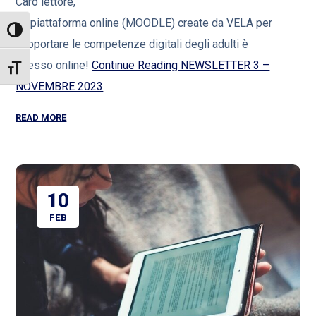
Caro lettore,
La piattaforma online (MOODLE) create da VELA per
ATTIVA/DISATTIVA ALTO CONTRASTO
supportare le competenze digitali degli adulti è
adesso online!
Continue Reading
NEWSLETTER 3 –
ATTIVA/DISATTIVA DIMENSIONE TESTO
NOVEMBRE 2023
READ MORE
10
FEB