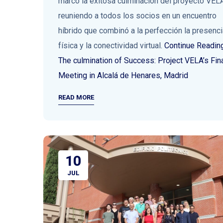
marcó la exitosa culminación del proyecto VELA
reuniendo a todos los socios en un encuentro
híbrido que combinó a la perfección la presenci
física y la conectividad virtual.
Continue Readin
The culmination of Success: Project VELA’s Fin
Meeting in Alcalá de Henares, Madrid
READ MORE
10
JUL