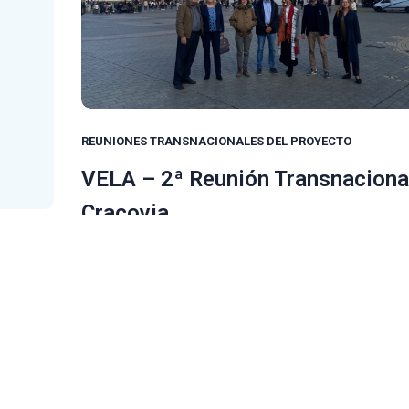
REUNIONES TRANSNACIONALES DEL PROYECTO
VELA – 2ª Reunión Transnaciona
Cracovia
Los días 24 y 25 de octubre de 2022, los socios 
asistieron a la segunda Reunión Transnacional del 
VELA en Cracovia (Polonia) organizada por ORANG
Sp. z o.o.
Continue Reading
VELA – 2ª Reunión
Transnacional en Cracovia
READ MORE