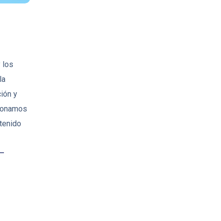
 los
la
ión y
xionamos
tenido
 –