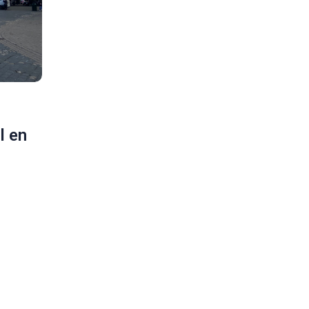
l en
de VELA
Proyecto
E HILL