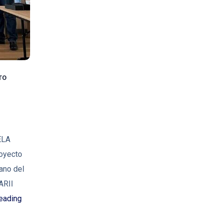
TO
ELA
royecto
ano del
ARII
eading