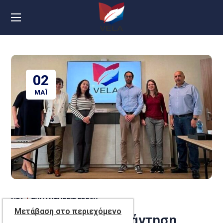
02
ΜΆΙ
ΝΈΑ
ΣΥΝΑΝΤΉΣΕΙΣ ΈΡΓΟΥ
Μετάβαση στο περιεχόμενο
3η Διακρατική Συνάντηση